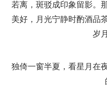
若离，斑驳成印象留影。
美好，月光宁静时酌酒品
岁
独倚一窗半夏，看星月在